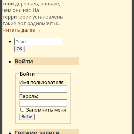
тени деревьев, раньше,
чем они нас. На
территории установлены
такие вот радиомачты:…
Читать далее
→
Найти:
Поиск
OK
Войти
Войти
Имя пользователя:
Пароль:
Запомнить меня
Войти
Свежие записи