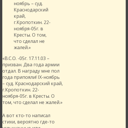
«В.С.О. -05г. 17.11.03 –
призван. Два года армии
отдал. В награду мне пол
года припояли! IX-ноябрь
– суд. Краснодарский край,
г.Кропоткин. 22-
ноября-05г. в Кресты. О
том, что сделал не жалей.»
А вот кто-то написал
стихи, вероятно где-то
услышанные или