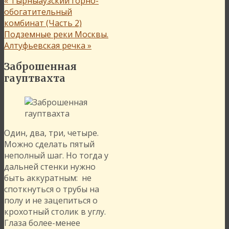
«
Тырныаузский горно-
обогатительный
комбинат (Часть 2)
Подземные реки Москвы.
Алтуфьевская речка
»
Заброшенная
гауптвахта
Один, два, три, четыре.
Можно сделать пятый
неполный шаг. Но тогда у
дальней стенки нужно
быть аккуратным: не
споткнуться о трубы на
полу и не зацепиться о
крохотный столик в углу.
Глаза более-менее