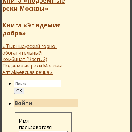
Книга «Подземные
реки Москвы»
Книга «Эпидемия
добра»
«
Тырныаузский горно-
обогатительный
комбинат (Часть 2)
Подземные реки Москвы.
Алтуфьевская речка
»
Найти:
Поиск
OK
Войти
Имя
пользователя: