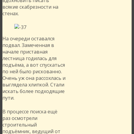
вдохновить писать
всякие скабрезности на
стенах.
На очереди оставался
подвал. Замеченная в
начале приставная
лестница годилась для
подъёма, а вот спускаться
по ней было рискованно.
Очень уж она рассохлась и
выглядела хлипкой. Стали
искать более подходящие
пути.
В процессе поиска ещё
раз осмотрели
строительный
подъёмник, ведущий от