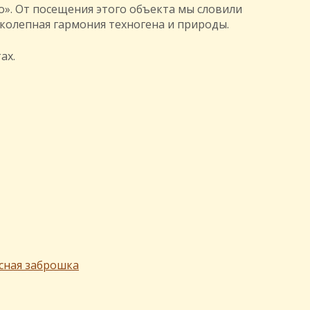
о». От посещения этого объекта мы словили
иколепная гармония техногена и природы.
ах.
сная заброшка