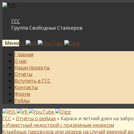
ГСС
Группа Свободных Сталкеров
Меню
Перейти
Главная
к
О нас
содержимому
Наши проекты
Отчёты
Вступить в ГСС
Контакты
Форум
Рейды
ГСС
»
Отчёты о рейдах
» Караси и летний дзен на забр
«
Известный недострой с подземным нюансом
Кладбище паровозов или резерв на случай ядерной в