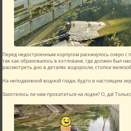
Перед недостроенным корпусом раскинулось озеро с п
так как образовалось в котловане, где должен был на
рассмотреть дно в деталях: водоросли, стопки железо
На неподвижной водной глади, будто в настоящем зерк
Захотелось ли нам прокатиться на лодке? О, да! Только