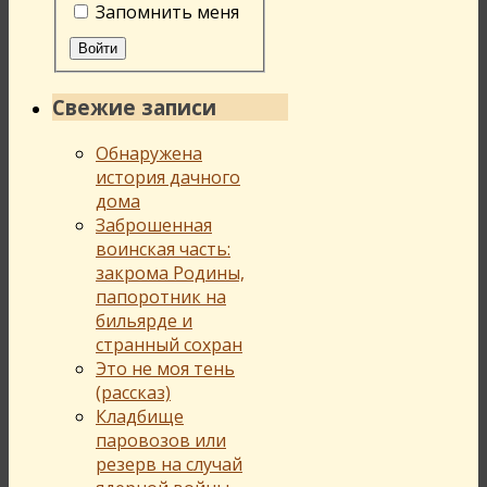
Запомнить меня
Войти
Свежие записи
Обнаружена
история дачного
дома
Заброшенная
воинская часть:
закрома Родины,
папоротник на
бильярде и
странный сохран
Это не моя тень
(рассказ)
Кладбище
паровозов или
резерв на случай