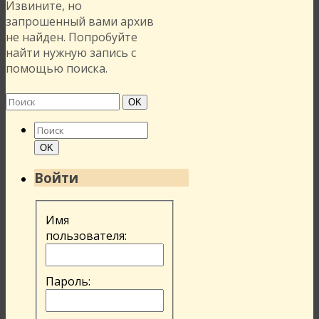
Извините, но
запрошенный вами архив
не найден. Попробуйте
найти нужную запись с
помощью поиска.
Найти:
Поиск
OK
Найти:
Поиск
OK
Войти
Имя
пользователя:
Пароль: