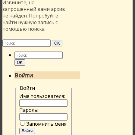
Извините, но
запрошенный вами архив
не найден. Попробуйте
найти нужную запись с
помощью поиска.
Найти:
Поиск
OK
Найти:
Поиск
OK
Войти
Войти
Имя пользователя:
Пароль:
Запомнить меня
Войти