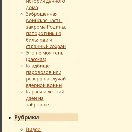
история дачного
дома
Заброшенная
воинская часть:
закрома Родины,
папоротник на
бильярде и
странный сохран
Это не моя тень
(рассказ)
Кладбище
паровозов или
резерв на случай
ядерной войны
Караси и летний
дзен на
заброшке
Рубрики
Видео