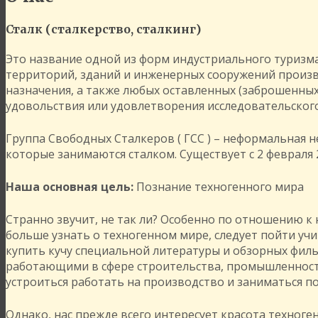
Сталк (сталкерство, сталкинг)
Это название одной из форм индустриального туризма
территорий, зданий и инженерных сооружений произв
назначения, а также любых оставленных (заброшенных
удовольствия или удовлетворения исследовательского и
Группа Свободных Сталкеров ( ГСС ) – неформальная
которые занимаются сталком. Существует с 2 февраля 2
Наша основная цель:
Познание техногенного мира
Странно звучит, не так ли? Особенно по отношению к 
больше узнать о техногенном мире, следует пойти уч
купить кучу специальной литературы и обзорных филь
работающими в сфере строительства, промышленности
устроиться работать на производство и заниматься по
Однако, нас прежде всего интересует красота техногена