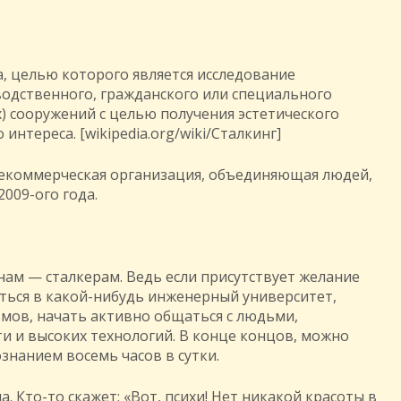
, целью которого является исследование
одственного, гражданского или специального
) сооружений с целью получения эстетического
нтереса. [wikipedia.org/wiki/Сталкинг]
 некоммерческая организация, объединяющая людей,
009-ого года.
нам — сталкерам. Ведь если присутствует желание
иться в какой-нибудь инженерный университет,
мов, начать активно общаться с людьми,
 и высоких технологий. В конце концов, можно
знанием восемь часов в сутки.
. Кто-то скажет: «Вот, психи! Нет никакой красоты в