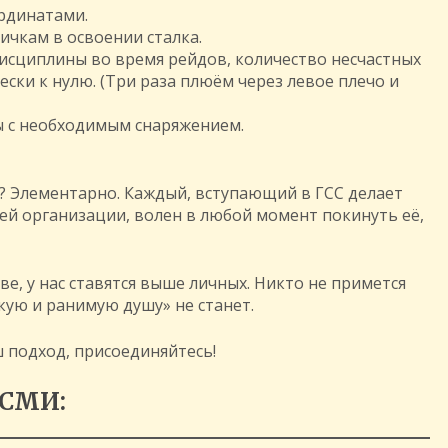
рдинатами.
чкам в освоении сталка.
исциплины во время рейдов, количество несчастных
ски к нулю. (Три раза плюём через левое плечо и
ы с необходимым снаряжением.
м? Элементарно. Каждый, вступающий в ГСС делает
ей организации, волен в любой момент покинуть её,
е, у нас ставятся выше личных. Никто не примется
кую и ранимую душу» не станет.
ш подход, присоединяйтесь!
 СМИ: