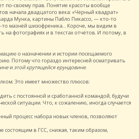
дет по-своему прав. Понятие красоты вообще
тов начала двадцатого века: «Чёрный квадрат»
варда Мунка, картины Пабло Пикассо, — кто-то
то-то мазнёй шизофреника… Короче, мы видим в
ть на фотографиях и в текстах отчётов. И потому, в
рмацию о назначении и истории посещаемого
рию. Потому что гораздо интересней осматривать
вине
и
этой крутящейся ерундовине
.
лком. Это имеет множество плюсов:
дить с постоянной и сработанной командой, будучи
еской ситуации. Что, к сожалению, иногда случается
нный процесс набора новых членов, позволяют
 состоящим в ГСС, снижая, таким образом,