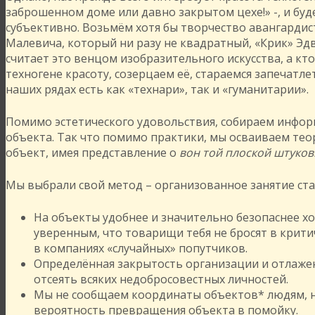
заброшенном доме или давно закрытом цехе!» -, и бу
субъективно. Возьмём хотя бы творчество авангардис
Малевича, который ни разу не квадратный, «Крик» Эд
считает это венцом изобразительного искусства, а к
техногене красоту, созерцаем её, стараемся запечатле
наших рядах есть как «технари», так и «гуманитарии».
Помимо эстетического удовольствия, собираем инфо
объекта. Так что помимо практики, мы осваиваем тео
объект, имея представление о
вон той плоской штуко
Мы выбрали свой метод – организованное занятие ста
На объекты удобнее и значительно безопаснее хо
уверенным, что товарищи тебя не бросят в критич
в компаниях «случайных» попутчиков.
Определённая закрытость организации и отлаже
отсеять всяких недобросовестных личностей.
Мы не сообщаем координаты объектов* людям, не
вероятность превращения объекта в помойку.