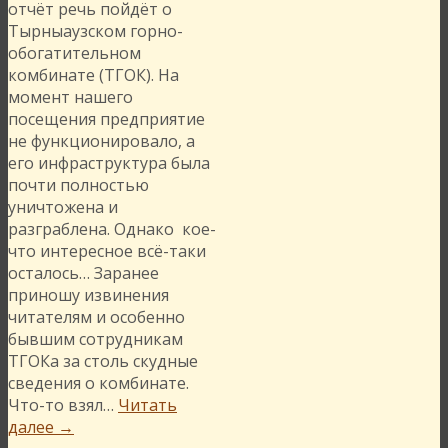
отчёт речь пойдёт о
Тырныаузском горно-
обогатительном
комбинате (ТГОК). На
момент нашего
посещения предприятие
не функционировало, а
его инфраструктура была
почти полностью
уничтожена и
разграблена. Однако кое-
что интересное всё-таки
осталось… Заранее
приношу извинения
читателям и особенно
бывшим сотрудникам
ТГОКа за столь скудные
сведения о комбинате.
Что-то взял…
Читать
далее
→