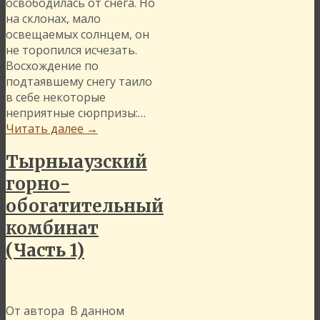
освободилась от снега. Но
на склонах, мало
освещаемых солнцем, он
не торопился исчезать.
Восхождение по
подтаявшему снегу таило
в себе некоторые
неприятные сюрпризы:…
Читать далее
→
Тырныаузский
горно-
обогатительный
комбинат
(Часть 1)
От автора В данном