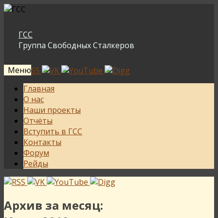
ГСС
Группа Свободных Сталкеров
Меню
Перейти
Главная
к
О нас
содержимому
Наши проекты
Отчёты
Вступить в ГСС
Контакты
Форум
Рейды
Архив за месяц: