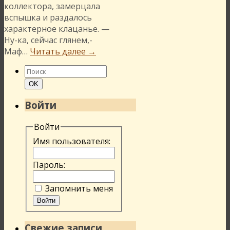
коллектора, замерцала
вспышка и раздалось
характерное клацанье. —
Ну-ка, сейчас глянем,-
Маф…
Читать далее
→
Найти:
Поиск
OK
Войти
Войти
Имя пользователя:
Пароль:
Запомнить меня
Войти
Свежие записи