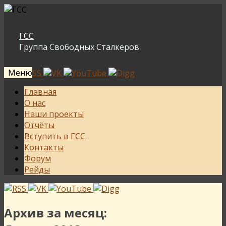
ГСС
Группа Свободных Сталкеров
Меню
Перейти
Главная
к
О нас
содержимому
Наши проекты
Отчёты
Вступить в ГСС
Контакты
Форум
Рейды
Архив за месяц: