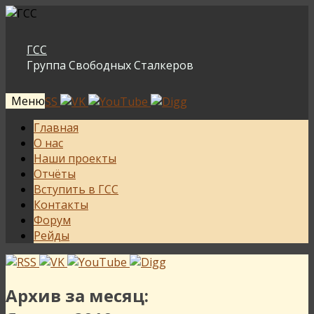
ГСС
Группа Свободных Сталкеров
Меню
Перейти
Главная
к
О нас
содержимому
Наши проекты
Отчёты
Вступить в ГСС
Контакты
Форум
Рейды
Архив за месяц: