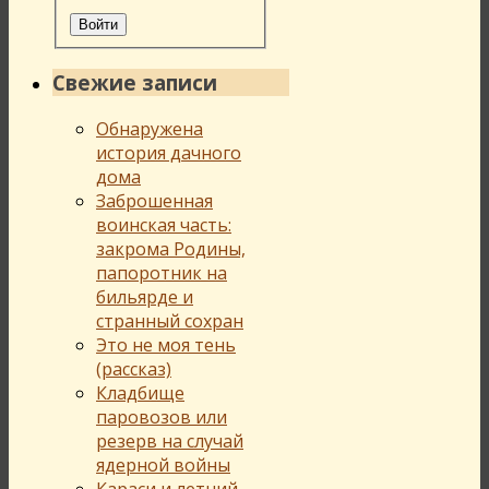
Войти
Свежие записи
Обнаружена
история дачного
дома
Заброшенная
воинская часть:
закрома Родины,
папоротник на
бильярде и
странный сохран
Это не моя тень
(рассказ)
Кладбище
паровозов или
резерв на случай
ядерной войны