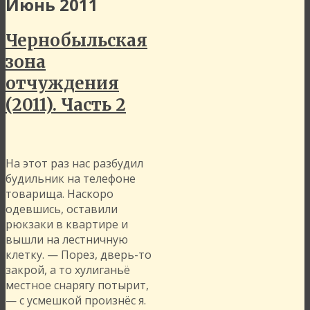
Июнь 2011
Чернобыльская
зона
отчуждения
(2011). Часть 2
На этот раз нас разбудил
будильник на телефоне
товарища. Наскоро
одевшись, оставили
рюкзаки в квартире и
вышли на лестничную
клетку. — Порез, дверь-то
закрой, а то хулиганьё
местное снарягу потырит,
— с усмешкой произнёс я.