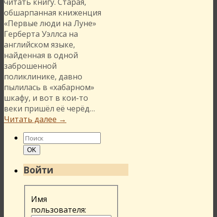
читать книгу. Старая,
обшарпанная книженция
«Первые люди на Луне»
Герберта Уэллса на
английском языке,
найденная в одной
заброшенной
поликлинике, давно
пылилась в «хабарном»
шкафу, и вот в кои-то
веки пришёл её черёд…
Читать далее
→
Найти:
Поиск
OK
Войти
Имя
пользователя: