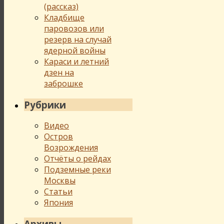
(рассказ)
Кладбище
паровозов или
резерв на случай
ядерной войны
Караси и летний
дзен на
заброшке
Рубрики
Видео
Остров
Возрождения
Отчёты о рейдах
Подземные реки
Москвы
Статьи
Япония
Архивы