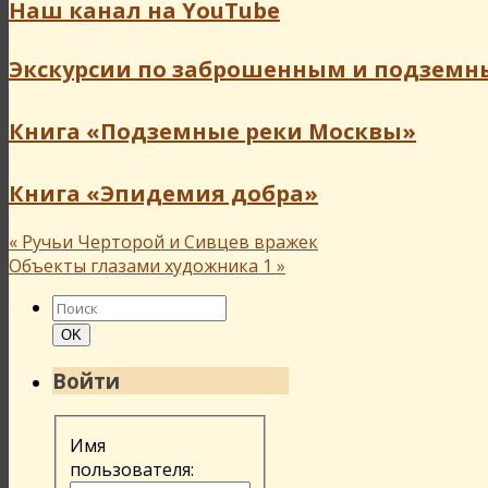
Наш канал на YouTube
Экскурсии по заброшенным и подземн
Книга «Подземные реки Москвы»
Книга «Эпидемия добра»
«
Ручьи Черторой и Сивцев вражек
Объекты глазами художника 1
»
Найти:
Поиск
OK
Войти
Имя
пользователя: