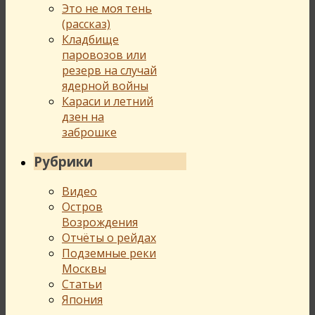
Это не моя тень
(рассказ)
Кладбище
паровозов или
резерв на случай
ядерной войны
Караси и летний
дзен на
заброшке
Рубрики
Видео
Остров
Возрождения
Отчёты о рейдах
Подземные реки
Москвы
Статьи
Япония