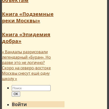
объектам
Книга «Подземные
реки Москвы»
Книга «Эпидемия
добра»
«
Вандалы разрисовали
легендарный «Буран». Но
разве это не логично?
Скоро на северо-востоке
Москвы снесут ещё одну
школу
»
Найти:
Поиск
OK
Войти