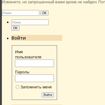
Извините, но запрошенный вами архив не найден. По
Найти:
Поиск
OK
Найти:
Поиск
OK
Войти
Имя
пользователя:
Пароль:
Запомнить меня
Войти