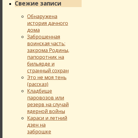
Свежие записи
Обнаружена
история дачного
дома
Заброшенная
воинская часть:
закрома Родины,
папоротник на
бильярде и
странный сохран
Это не моя тень
(рассказ)
Кладбище
паровозов или
резерв на случай
ядерной войны
Караси и летний
дзен на
заброшке