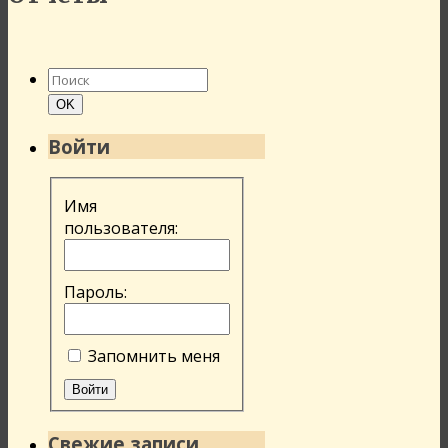
Найти:
Поиск
OK
Войти
Имя
пользователя:
Пароль:
Запомнить меня
Войти
Свежие записи