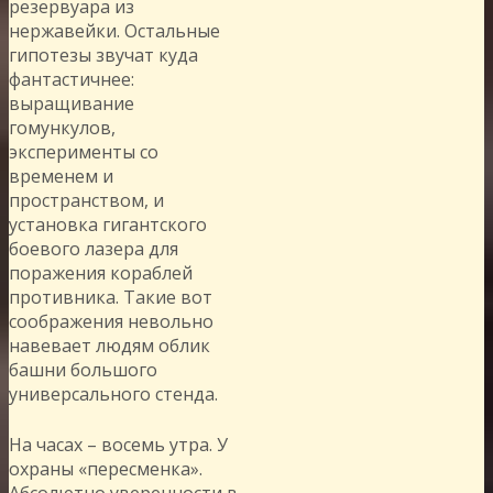
резервуара из
нержавейки. Остальные
гипотезы звучат куда
фантастичнее:
выращивание
гомункулов,
эксперименты со
временем и
пространством, и
установка гигантского
боевого лазера для
поражения кораблей
противника. Такие вот
соображения невольно
навевает людям облик
башни большого
универсального стенда.
На часах – восемь утра. У
охраны «пересменка».
Абсолютно уверенности в