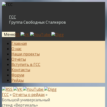
ГСС
Группа Свободных Сталкеров
Меню
Перейти
Главная
к
О нас
содержимому
Наши проекты
Отчёты
Вступить в ГСС
Контакты
Форум
Рейды
ГСС
»
Отчёты о рейдах
»
Большой универсальный
стенд «Вертикаль»