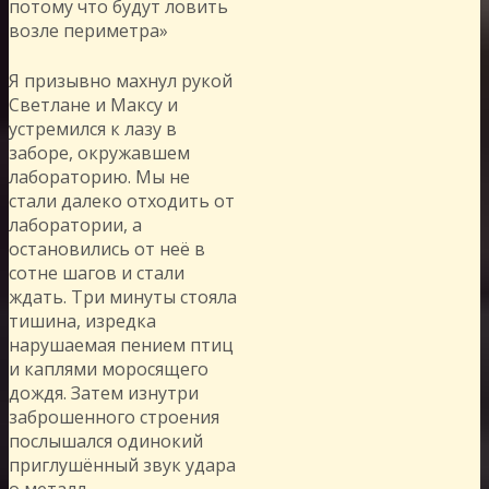
потому что будут ловить
возле периметра»
Я призывно махнул рукой
Светлане и Максу и
устремился к лазу в
заборе, окружавшем
лабораторию. Мы не
стали далеко отходить от
лаборатории, а
остановились от неё в
сотне шагов и стали
ждать. Три минуты стояла
тишина, изредка
нарушаемая пением птиц
и каплями моросящего
дождя. Затем изнутри
заброшенного строения
послышался одинокий
приглушённый звук удара
о металл.