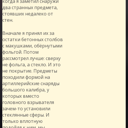
когда я заметил снаружи
два странных предмета,
стоявших недалеко от
стен.
Вначале я принял их за
остатки бетонных столбов
с макушками, обёрнутыми
фольгой. Потом
рассмотрел лучше: сверху
не фольга, а стекло. И это
не покрытие. Предметы
походили формой на
артиллерийские снаряды
большого калибра, у
которых вместо
головного взрывателя
зачем-то установили
стеклянные сферы. И
только вплотную
подойдя к ним, мы