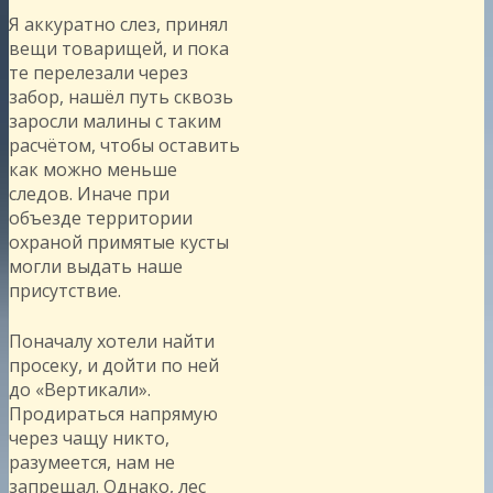
Я аккуратно слез, принял
вещи товарищей, и пока
те перелезали через
забор, нашёл путь сквозь
заросли малины с таким
расчётом, чтобы оставить
как можно меньше
следов. Иначе при
объезде территории
охраной примятые кусты
могли выдать наше
присутствие.
Поначалу хотели найти
просеку, и дойти по ней
до «Вертикали».
Продираться напрямую
через чащу никто,
разумеется, нам не
запрещал. Однако, лес