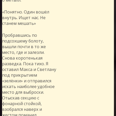
«Понятно. Один вошёл
внутрь. Ищет нас. Не
станем мешать»
Пробравшись по
подсохшему болоту,
вышли почти в то же
место, где и залезли.
Снова коротенькая
разведка. Пока тихо. Я
оставил Макса и Светлану
под прикрытием
«зелёнки» и отправился
искать наиболее удобное
место для выброски.
Отыскав секцию с
фонарной стойкой,
взобрался наверх и
жестом поманил