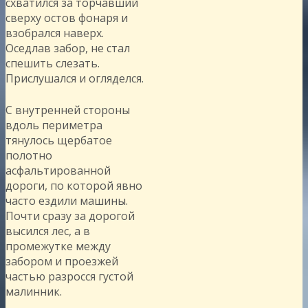
схватился за торчавший
сверху остов фонаря и
взобрался наверх.
Оседлав забор, не стал
спешить слезать.
Прислушался и огляделся.
С внутренней стороны
вдоль периметра
тянулось щербатое
полотно
асфальтированной
дороги, по которой явно
часто ездили машины.
Почти сразу за дорогой
высился лес, а в
промежутке между
забором и проезжей
частью разросся густой
малинник.