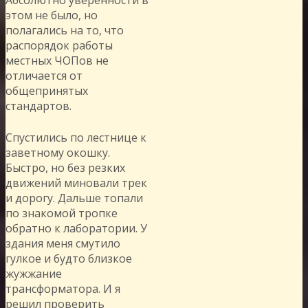
этом не было, но
полагались на то, что
распорядок работы
местных ЧОПов не
отличается от
общепринятых
стандартов.
Спустились по лестнице к
заветному окошку.
Быстро, но без резких
движений миновали трек
и дорогу. Дальше топали
по знакомой тропке
обратно к лаборатории. У
здания меня смутило
гулкое и будто близкое
жужжание
трансформатора. И я
решил проверить