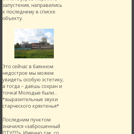
запустения, направились
к последнему в списке
объекту.
Это сейчас в баянном
недострое мы можем
увидеть особую эстетику,
а тогда – даёшь сохран и
точка! Молодые были…
*выразительные звуки
старческого кряхтенья*
Последним пунктом
значился «заброшенный
ПТУ???». Именно так, со