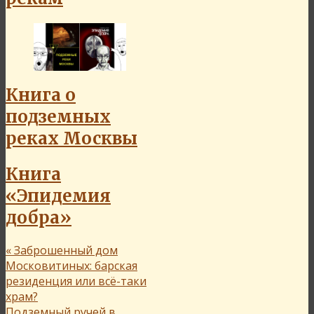
Книга о
подземных
реках Москвы
Книга
«Эпидемия
добра»
«
Заброшенный дом
Московитиных: барская
резиденция или всё-таки
храм?
Подземный ручей в