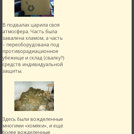
В подвалах царила своя
атмосфера. Часть была
завалена хламом, а часть
– переоборудована под
противорадиационное
убежище и склад (свалку?)
средств индивидуальной
защиты.
Здесь были вожделенные
многими «хомяки», и ещё
более вожделенные