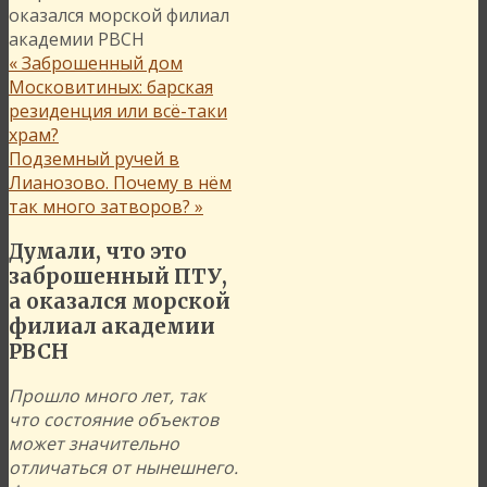
оказался морской филиал
академии РВСН
«
Заброшенный дом
Московитиных: барская
резиденция или всё-таки
храм?
Подземный ручей в
Лианозово. Почему в нём
так много затворов?
»
Думали, что это
заброшенный ПТУ,
а оказался морской
филиал академии
РВСН
Прошло много лет, так
что состояние объектов
может значительно
отличаться от нынешнего.