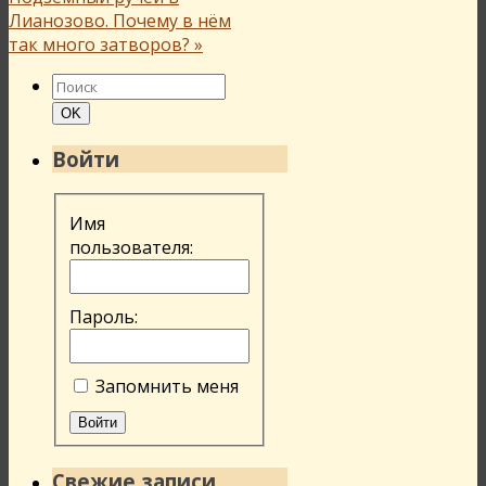
Лианозово. Почему в нём
так много затворов?
»
Найти:
Поиск
OK
Войти
Имя
пользователя:
Пароль:
Запомнить меня
Войти
Свежие записи