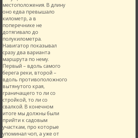
местоположения. В длину
оно едва превышало
километр, а в
поперечнике не
дотягивало до
полукилометра.
Навигатор показывал
сразу два варианта
маршрута по нему.
Первый – вдоль самого
берега реки, второй –
вдоль противоположного
вытянутого края,
граничащего то ли со
стройкой, то ли со
свалкой. В конечном
итоге мы должны были
прийти к садовым
участкам, про которые
упоминал чоп, а уже от