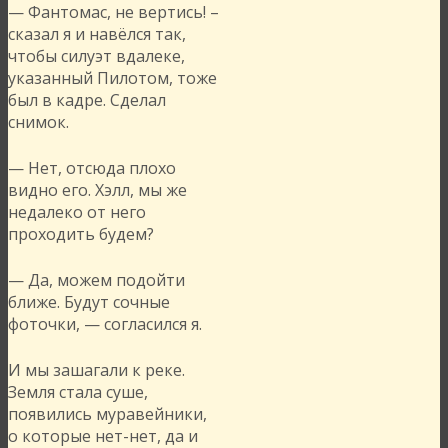
— Фантомас, не вертись! –
сказал я и навёлся так,
чтобы силуэт вдалеке,
указанный Пилотом, тоже
был в кадре. Сделал
снимок.
— Нет, отсюда плохо
видно его. Хэлл, мы же
недалеко от него
проходить будем?
— Да, можем подойти
ближе. Будут сочные
фоточки, — согласился я.
И мы зашагали к реке.
Земля стала суше,
появились муравейники,
о которые нет-нет, да и