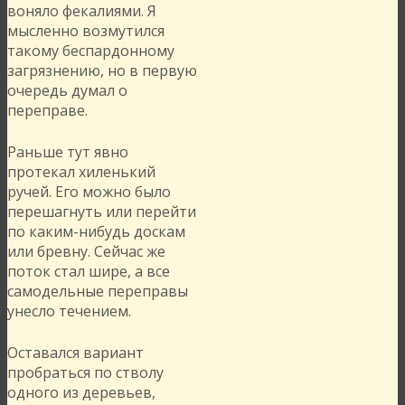
воняло фекалиями. Я
мысленно возмутился
такому беспардонному
загрязнению, но в первую
очередь думал о
переправе.
Раньше тут явно
протекал хиленький
ручей. Его можно было
перешагнуть или перейти
по каким-нибудь доскам
или бревну. Сейчас же
поток стал шире, а все
самодельные переправы
унесло течением.
Оставался вариант
пробраться по стволу
одного из деревьев,