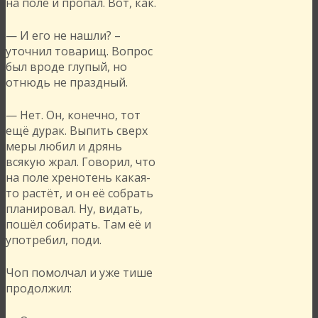
на поле и пропал. Вот, как.
— И его не нашли? –
уточнил товарищ. Вопрос
был вроде глупый, но
отнюдь не праздный.
— Нет. Он, конечно, тот
ещё дурак. Выпить сверх
меры любил и дрянь
всякую жрал. Говорил, что
на поле хренотень какая-
то растёт, и он её собрать
планировал. Ну, видать,
пошёл собирать. Там её и
употребил, поди.
Чоп помолчал и уже тише
продолжил: