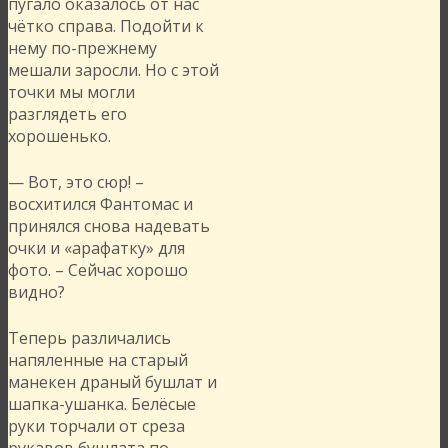
пугало оказалось от нас
чётко справа. Подойти к
нему по-прежнему
мешали заросли. Но с этой
точки мы могли
разглядеть его
хорошенько.
— Вот, это сюр! –
восхитился Фантомас и
принялся снова надевать
очки и «арафатку» для
фото. – Сейчас хорошо
видно?
Теперь различались
напяленные на старый
манекен драный бушлат и
шапка-ушанка. Белёсые
руки торчали от среза
рукавов бушлата по