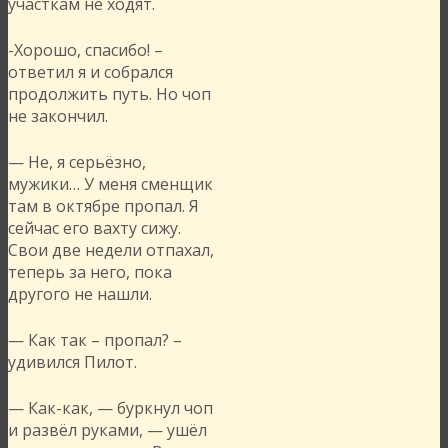
участкам не ходят.
-Хорошо, спасибо! –
ответил я и собрался
продолжить путь. Но чоп
не закончил.
— Не, я серьёзно,
мужики… У меня сменщик
там в октябре пропал. Я
сейчас его вахту сижу.
Свои две недели отпахал,
теперь за него, пока
другого не нашли.
— Как так – пропал? –
удивился Пилот.
— Как-как, — буркнул чоп
и развёл руками, — ушёл