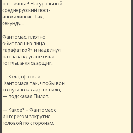
поэтичные! Натуральный
среднерусский пост-
апокалипсис. Так,
секунду…
Фантомас, плотно
обмотал низ лица
«арафаткой» и надвинул
на глаза круглые очки-
гогглы, а-ля сварщик.
— Хэлл, сфоткай
Фантомаса так, чтобы вон
то пугало в кадр попало,
— подсказал Пилот.
— Какое? – Фантомас с
интересом закрутил
головой по сторонам.