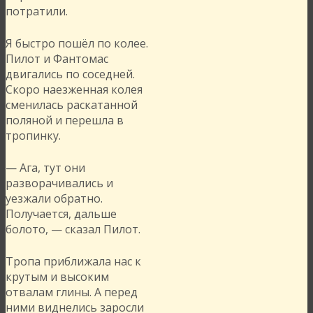
потратили.
Я быстро пошёл по колее.
Пилот и Фантомас
двигались по соседней.
Скоро наезженная колея
сменилась раскатанной
поляной и перешла в
тропинку.
— Ага, тут они
разворачивались и
уезжали обратно.
Получается, дальше
болото, — сказал Пилот.
Тропа приближала нас к
крутым и высоким
отвалам глины. А перед
ними виднелись заросли