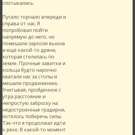
спотыкались.
Пугало торчало впереди и
справа от нас. Я
попробовал пойти
напрямую до него, но
помешали заросли вьюна
и ещё какой-то дряни,
которая стелилась по
земле. Прочные завитки и
кольца будто нарочно
хватали нас за стопы и
мешали продвижению.
Учитывая, пройденное с
утра расстояние и
непростую заброску на
недостроенные градирни,
хотелось поберечь силы.
Так что я продолжал идти
к реке. В какой-то момент