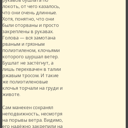
локоть, от чего казалось,
что они очень длинные.
Хотя, понятно, что они
были оторваны и просто
закреплены в рукавах.
Голова — вся замотана
рваным и грязным
полиэтиленом, клочьями
которого шуршал ветер.
Бушлат не застёгнут, а
лишь перехвачен в талии
ржавым тросом. И такие
же полиэтиленовые
клочья торчали на груди и
животе.
Сам манекен сохранял
неподвижность, несмотря
на порывы ветра. Видимо,
его надёжно закрепили на