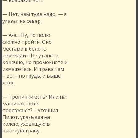
— Нет, нам туда надо, — я
указал на север.
— А-а… Ну, по полю
сложно пройти. Оно
местами в болото
переходит. Не утонете,
конечно, но промокнете и
измажетесь. И трава там
– во! – по грудь, и выше
даже.
— Тропинки есть? Или на
машинах тоже
проезжают? – уточнил
Пилот, указывая на
колею, уходящую в
высокую траву.