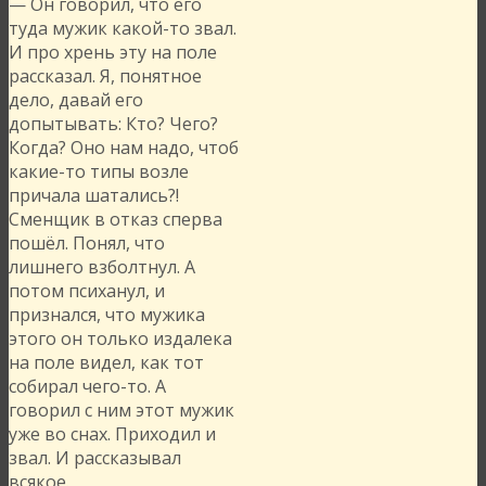
— Он говорил, что его
туда мужик какой-то звал.
И про хрень эту на поле
рассказал. Я, понятное
дело, давай его
допытывать: Кто? Чего?
Когда? Оно нам надо, чтоб
какие-то типы возле
причала шатались?!
Сменщик в отказ сперва
пошёл. Понял, что
лишнего взболтнул. А
потом психанул, и
признался, что мужика
этого он только издалека
на поле видел, как тот
собирал чего-то. А
говорил с ним этот мужик
уже во снах. Приходил и
звал. И рассказывал
всякое.