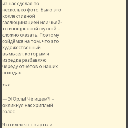
из нас сделал по
несколько фото. Было это
коллективной
галлюцинацией или чьей-
то изощрённой шуткой –
сложно сказать. Поэтому
сойдёмся на том, что это
художественный
вымысел, которым я
изредка разбавляю
череду отчётов о наших
походах.
***
— Э! Орлы! Чё ищем?! –
окликнул нас хриплый
голос.
Я отвлёкся от карты и