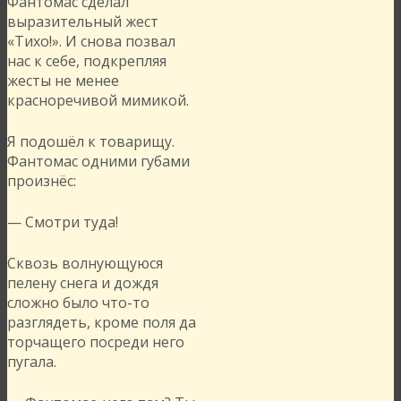
Фантомас сделал
выразительный жест
«Тихо!». И снова позвал
нас к себе, подкрепляя
жесты не менее
красноречивой мимикой.
Я подошёл к товарищу.
Фантомас одними губами
произнёс:
— Смотри туда!
Сквозь волнующуюся
пелену снега и дождя
сложно было что-то
разглядеть, кроме поля да
торчащего посреди него
пугала.